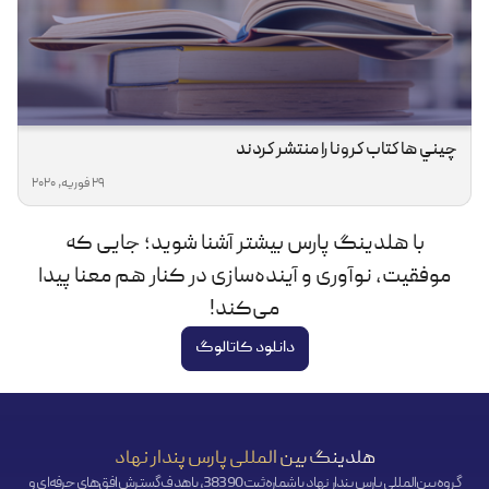
چيني ها كتاب كرونا را منتشر كردند
29 فوریه, 2020
با هلدینگ پارس بیشتر آشنا شوید؛ جایی که
موفقیت، نوآوری و آینده‌سازی در کنار هم معنا پیدا
می‌کند!
دانلود کاتالوگ
هلدینگ بین المللی پارس پندار نهاد
گروه بین‌المللی پارس پندار نهاد با شماره ثبت 38390، با هدف گسترش افق‌‌های حرفه‌ای و