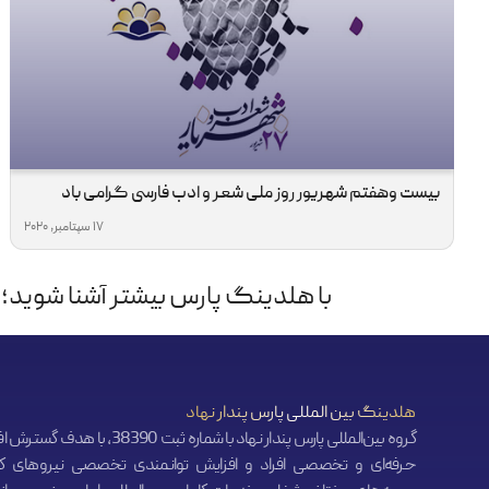
بیست وهفتم شهریور روز ملی شعر و ادب فارسی گرامی باد
17 سپتامبر, 2020
با هلدینگ پارس بیشتر آشنا شوید؛ 
هلدینگ بین المللی پارس پندار نهاد
گروه بین‌المللی پارس پندار نهاد با شماره ثبت 38390، ب
حرفه‌ای و تخصصی افراد و افزایش توانمندی تخصصی نیروهای کا