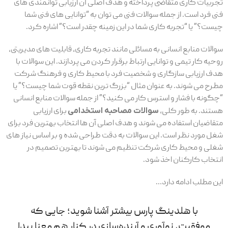
تجربیات کاری متقاضی پرداخته و هدف اصلی آن ارزیابی توانمندی های
فنی فرد است. از جمله سوالات فنی می توان به “توانایی های فنی شما
چیست؟” یا “تجربه کاری شما در این زمینه چقدر است؟” اشاره کرد.
سوالات منابع انسانی به مسائلی مانند تجربه کاری، قابلیت های مدیریتی،
روحیه کار تیمی و توانایی ارتباط برقرار کردن می پردازند. این سوالات با
هدف ارزیابی سازگاری و شخصیت فرد با محیط کاری و فرهنگ شرکت
مطرح می شوند. به عنوان مثال “بزرگ ترین نقطه قوت شما چیست؟” یا
“چگونه با فشار و استرس کار می کنید؟” از جمله سوالات منابع انسانی
هستند. به طور کلی،
سوالات مصاحبه استخدامی
برای ارزیابی
متقاضیان استفاده می شوند و هدف اصلی آن ها انتخاب بهترین فرد برای
شغل مورد نظر است. این سوالات به دقت طراحی شده و بر اساس نیاز های
شغلی و محیط کاری شرکت تنظیم می شوند تا بهترین تصمیم در
انتخاب کارکنان اخذ شود.
این مطلب ادامه دارد…
با هلدینگ پارس بیشتر آشنا شوید؛ جایی که
موفقیت، نوآوری و آینده‌سازی در کنار هم معنا پیدا