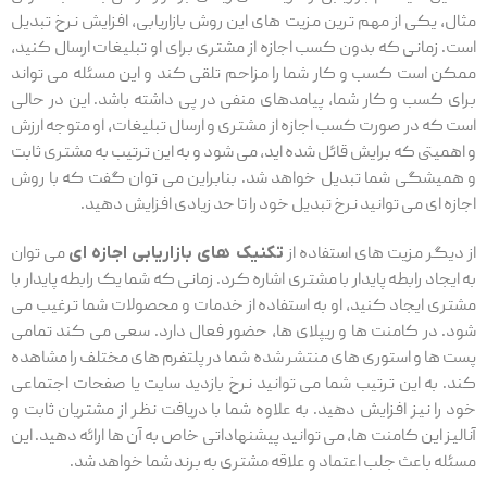
مثال، یکی از مهم ترین مزیت های این روش بازاریابی، افزایش نرخ تبدیل
است. زمانی که بدون کسب اجازه از مشتری برای او تبلیغات ارسال کنید،
ممکن است کسب و کار شما را مزاحم تلقی کند و این مسئله می تواند
برای کسب و کار شما، پیامدهای منفی در پی داشته باشد. این در حالی
است که در صورت کسب اجازه از مشتری و ارسال تبلیغات، او متوجه ارزش
و اهمیتی که برایش قائل شده اید، می شود و به این ترتیب به مشتری ثابت
و همیشگی شما تبدیل خواهد شد. بنابراین می توان گفت که با روش
اجازه ای می توانید نرخ تبدیل خود را تا حد زیادی افزایش دهید.
از دیگر مزیت های استفاده از
تکنیک های بازاریابی اجازه ای
می توان
به ایجاد رابطه پایدار با مشتری اشاره کرد. زمانی که شما یک رابطه پایدار با
مشتری ایجاد کنید، او به استفاده از خدمات و محصولات شما ترغیب می
شود. در کامنت ها و ریپلای ها، حضور فعال دارد. سعی می کند تمامی
پست ها و استوری های منتشر شده شما در پلتفرم های مختلف را مشاهده
کند. به این ترتیب شما می توانید نرخ بازدید سایت یا صفحات اجتماعی
خود را نیز افزایش دهید. به علاوه شما با دریافت نظر از مشتریان ثابت و
آنالیز این کامنت ها، می توانید پیشنهاداتی خاص به آن ها ارائه دهید. این
مسئله باعث جلب اعتماد و علاقه مشتری به برند شما خواهد شد.