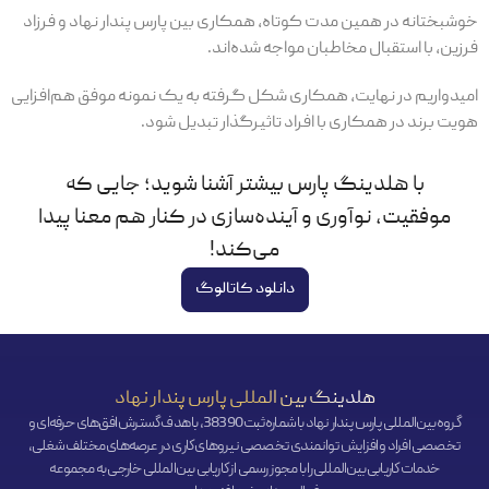
خوشبختانه در همین مدت کوتاه، همکاری بین پارس پندار نهاد و فرزاد
فرزین، با استقبال مخاطبان مواجه شده‌اند.
امیدواریم در نهایت، همکاری شکل گرفته به یک نمونه موفق هم‌افزایی
هویت برند در همکاری با افراد تاثیرگذار تبدیل شود.
با هلدینگ پارس بیشتر آشنا شوید؛ جایی که
موفقیت، نوآوری و آینده‌سازی در کنار هم معنا پیدا
می‌کند!
دانلود کاتالوگ
هلدینگ بین المللی پارس پندار نهاد
گروه بین‌المللی پارس پندار نهاد با شماره ثبت 38390، با هدف گسترش افق‌‌های حرفه‌ای و
تخصصی افراد و افزایش توانمندی تخصصی نیروهای کاری در عرصه‌های مختلف شغلی،
خدمات کاریابی بین‌المللی را با مجوز رسمی از کاریابی بین‌المللی خارجی به مجموعه