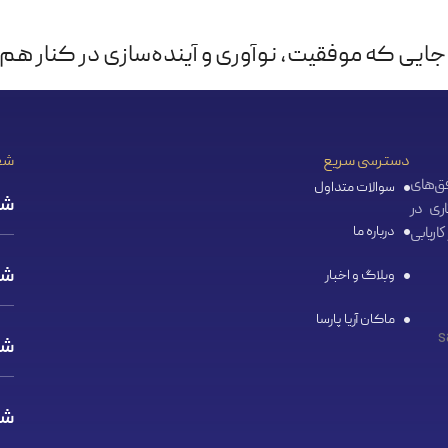
جایی که موفقیت، نوآوری و آینده‌سازی در کنار هم م
دسترسی سریع
شع
ا هدف گسترش افق‌‌های
سوالات متداول
شع
ری در
درباره ما
اریابی
شع
وبلاگ و اخبار
ماکان آریا پارسا
شع
شع