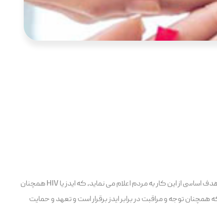
از سال 1988 اول دسامبر مصادف با 10 آذر نیز روز جهانی ایدز نامگذاری گردید که هر ساله در این روز شعارهای مختلفی نیز در نظر گرفته می شود. هدف اساسی از این کار به مردم اعلام می نماید، که ایدز یا HIV همچنان
که همچنان توجه و مراقبت در برابر ایدز برقرار است و تعهد و حمایت