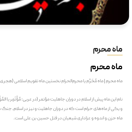
ماه محرم
ماه محرم
ماه محرم | ماه مُحَرّم یا محرم‌الحرام نخستین ماه تقویم اسلامی (هجری 
نام این ماه پیش از اسلام در دوران جاهلیت مؤتمر (در عربی: مُؤْتَمِر یا ا
و یکی از ماه‌های حرام است که در دوران جاهلیت و نیز در اسلام، جنگ د
ماه حزن و اندوه و عزاداری شیعیان در قتل حسین بن علی است.