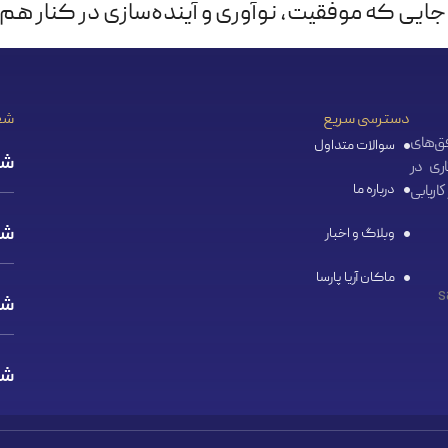
جایی که موفقیت، نوآوری و آینده‌سازی در کنار هم م
دسترسی سریع
شع
ا هدف گسترش افق‌‌های
سوالات متداول
شع
ری در
درباره ما
اریابی
شع
وبلاگ و اخبار
ماکان آریا پارسا
شع
شع