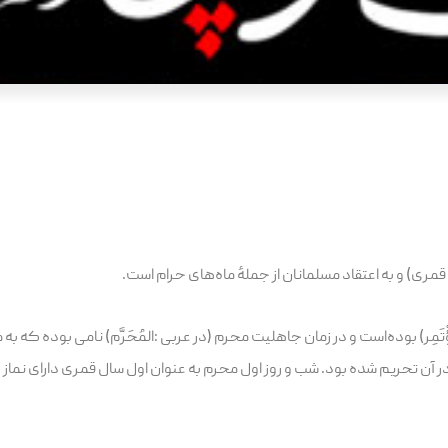
قمری) و به اعتقاد مسلمانان از جملهٔ ماه‌های حرام است.
لمُؤْتَمِر) بوده‌است و در زمان جاهلیت محرم (در عربی :المُحَرَّم) نامی بوده 
ر آن تحریم شده بود. شب و روز اول محرم به عنوان اول سال قمری دارای نماز