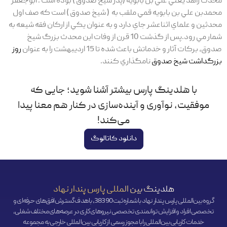
محدث زاهد يعني علي بن بابويه (پدر شيخ صدوق ) بوده است . ابوجعفر
محمدبن علي بن بابويه قمي ملقب به ( شيخ صدوق ) است که صف اول
محدثين و علماي اثناعشر جاي دارد و به عنوان يکي از ارکان فقه شيعه به
شمار مي رود.پس از گذشت 10 قرن از وفات اين محدث بزرگ شيخ
صدوق، برکات آثار و خدماتش باعث شده تا 15 ارديبهشت را به عنوان
روز
بزرگداشت شيخ صدوق
نامگذاري کنند.
با هلدینگ پارس بیشتر آشنا شوید؛ جایی که
موفقیت، نوآوری و آینده‌سازی در کنار هم معنا پیدا
می‌کند!
دانلود کاتالوگ
هلدینگ بین المللی پارس پندار نهاد
گروه بین‌المللی پارس پندار نهاد با شماره ثبت 38390، با هدف گسترش افق‌‌های حرفه‌ای و
تخصصی افراد و افزایش توانمندی تخصصی نیروهای کاری در عرصه‌های مختلف شغلی،
خدمات کاریابی بین‌المللی را با مجوز رسمی از کاریابی بین‌المللی خارجی به مجموعه