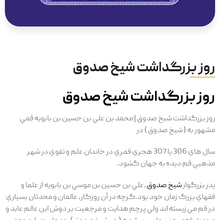
روز بزرگداشت شیخ صدوق
روز بزرگداشت شیخ صدوق
روز بزرگداشت شیخ صدوق | محمد بن علي بن حسين بن بابويه قمي
مشهور به ( شيخ صدوق ) در
سال هاي 306 يا 307 هجري قمري در خاندان علم و تقوي در شهر
مذهبي قم ديده به جهان گشود.
پدر بزرگوار
شيخ صدوق
،علي بن حسين بن موسي بن بابويه از علما و
فقهاي بزرگ زمان خود بود.گرچه در آن روزگار، عالمان و محدثان بسياري
در قم مي زيسته اند ولي پرچم هدايت و مرجعيت بر دوش اين عالم عابد و