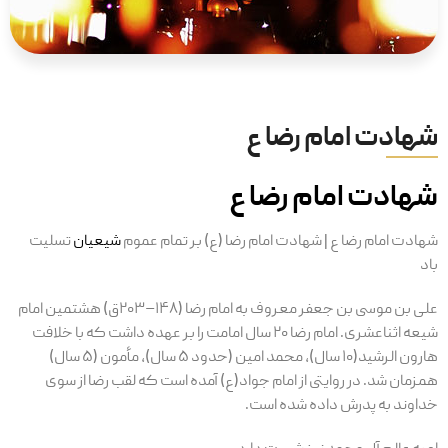
شهادت امام رضا ع
شهادت امام رضا ع
شهادت امام رضا ع | شهادت امام رضا (ع) بر تمام عموم
شیعیان
تسلیت
باد
علی بن موسی بن جعفر معروف به امام رضا (۱۴۸–۲۰۳ق) هشتمین امام
شیعه اثناعشری. امام رضا ۲۰ سال امامت را بر عهده داشت که با خلافت
هارون الرشید(۱۰ سال)، محمد امین (حدود ۵ سال)، مأمون (۵ سال)
همزمان شد. در روایتی از امام جواد(ع) آمده است که لقب رضا از سوی
خداوند به پدرش داده شده است.